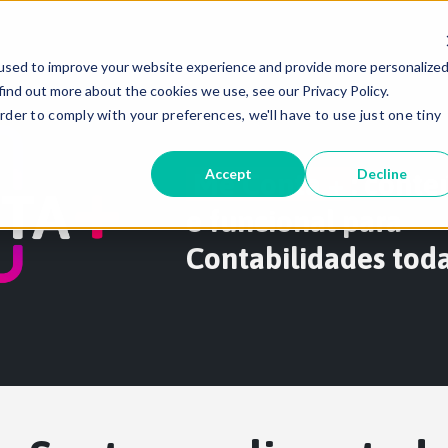
used to improve your website experience and provide more personalize
find out more about the cookies we use, see our Privacy Policy.
rder to comply with your preferences, we'll have to use just one tiny
Accept
Decline
Me Conta +
: conte
e funcional para
Contabilidades tod