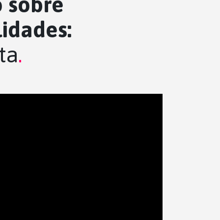
o sobre
idades:
ta
.