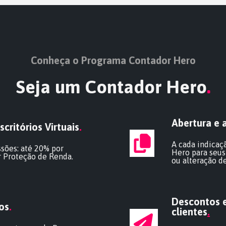
Conheça o Programa Contador Hero
Seja um Contador Hero
.
Abertura e 
ritórios Virtuais
.
A cada indicaç
sões: até 20% por
Hero para seus
or Proteção de Renda.
ou alteração de
Descontos e
os
.
clientes
.