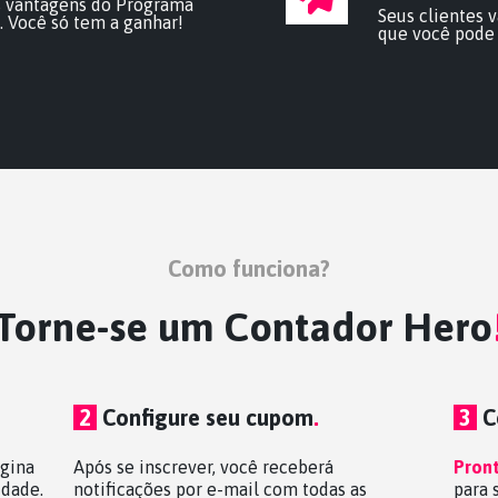
s vantagens do Programa
Seus clientes 
 Você só tem a ganhar!
que você pode 
Como funciona?
Torne-se um Contador Hero
2
Configure seu cupom
.
3
C
ágina
Após se inscrever, você receberá
Pron
idade.
notificações por e-mail com todas as
para 