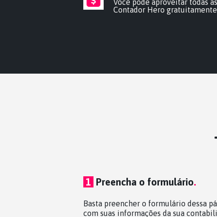
Você pode aproveitar todas a
Contador Hero gratuitamente.
1
Preencha o formulário
.
Basta preencher o formulário dessa p
com suas informações da sua contabil