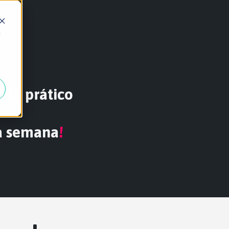
d
údo prático
a semana
!