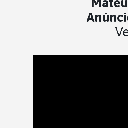
Mateus
Anúnci
Ve